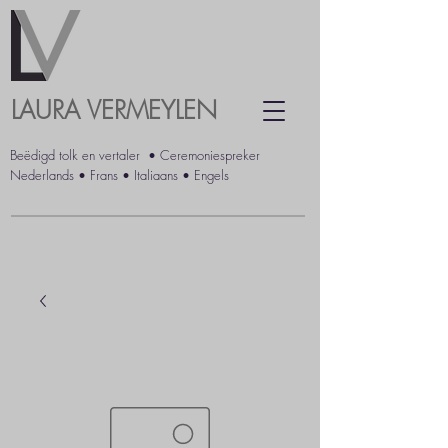
LAURA VERMEYLEN
Beëdigd
tolk
en
vertaler
•
Ceremoniespreker
Nederlands • Frans • Italiaans • Engels