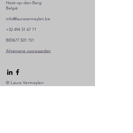
Heist-op-den-Berg
België
info@lauravermeylen.be
+32 494 31 67 71
BE0677.501.151
Algemene voorwaarden
© Laura Vermeylen